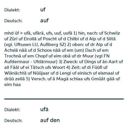
uf
Dialekt:
auf
Deutsch:
mhd ûf > ufä, ufärä, ufs, uuf, uufä 1) hin, nach: uf Schwiiz
uf Züri uf Eirollä uf Poscht uf d Chilbi uf d Alp uf d Siitä
(vgl. Ufhusen LU, Aufiberg SZ) 2) oben: uf dr Alp uf d
Achslä nää uf d Schoos nää uf em (um) Dach uf em
Trochnä uf em Chopf uf eim obä uf dr Muur (vgl FN
Aufdermaur - Ufdärmuur) 3) Zweck: uf Dings uf än Aart uf
all Fääl uf ei Tätsch ufs Woort 4) Zeit: uf di Füüfi uf
Wiänächtä uf Nüüjaar uf d Lengi uf einisch uf eismaal uf
drüü zellä 5) Versch. uf ä Magä schlaa ufs Gmüät gää uf
eim haa
ufä
Dialekt:
auf den
Deutsch: