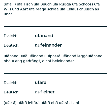
(uf ä ..) ufä Tisch ufä Buuch ufä Rüggä ufä Schooss ufä
Wiis und Aart ufä Magä schlaa ufä Chlaus chuusch äs
übär
ufänand
Dialekt:
aufeinander
Deutsch:
ufänand uufä ufänand uufpassä ufänand leggäufänand
obä = eng gedrängt, dicht beieinander
ufärä
Dialekt:
auf einer
Deutsch:
(ufär ä) ufärä leitärä ufärä obä ufärä chilbi