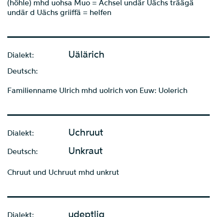
(höhle) mhd uohsa Muo = Achsel undär Uächs träägä
undär d Uächs griiffä = helfen
Uälärich
Dialekt:
Deutsch:
Familienname Ulrich mhd uolrich von Euw: Uolerich
Uchruut
Dialekt:
Unkraut
Deutsch:
Chruut und Uchruut mhd unkrut
udeptlig
Dialekt: